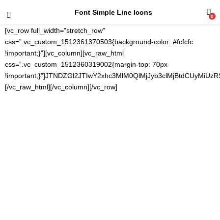
Font Simple Line Icons
0
[vc_row full_width=”stretch_row” css=”.vc_custom_1512361370503{background-color: #fcfcfc !important;}”][vc_column][vc_raw_html css=”.vc_custom_1512360319002{margin-top: 70px !important;}”]JTNDZGl2JTIwY2xhc3MlM0QlMjJyb3clMjBtdCUyMiUzRSUwQSUyMCUyMCUyMCUyMCUzQ2RpdiUyMGNsYXNzJTNEJTIyaWNvbi1wcmV2aWV3LWJveCUyMGNvbC14cy02JTIwY29sLW1kLTQlMjBjb2wtbGctNCUyMiUzRSUwQSUyMCUyMCUyMCUyMCUyMCUyMCUyMCUyMCUzQ2RpdiUyMGNsYXNzJTNEJTIycHJldmlldyUyMiUzRSUwQSUyMCUyMCUyMCUyMCUyMCUyMCUyMCUyMCUzQ2klMjBjbGFzcyUzRCUyMmljb24tdXNlciUyMGljb25zJTIyJTNFJTNDJTJGaSUzRSUzQ2NvZGUlMjBjbGFzcyUzRCUyMmNvZGUtcHJldmlldyUyMiUzRWljb24tdXNlciUzQyUyRmNvZGUlM0UlMEElMjAlMjAlMjAlMjAlMjAlMjAlMjAlMjAlM0MlMkZkaXYlM0UlMEElMjAlMjAlMjAlMjAlM0MlMkZkaXYlM0UlM0NkaXYlMjBjbGFzcyUzRCUyMmljb24tcHJldmlldy1ib3glMjBjb2wteHMtNiUyMGNvbC1tZC00JTIwY29sLWxnLTQlMjIlM0UlMEElMjAlMjAlMjAlMjAlMjAlMjAlMjAlMjAlM0NkaXYlMjBjbGFzcyUzRCUyMnByZXZpZXclMjIlM0UlMEElMjAlMjAlMjAlMjAlMjAlMjAlMjAlMjAlM0NpJTIwY2xhc3MlM0QlMjJpY29uLXBlb3BsZSUyMGljb25zJTIyJTNFJTNDJTJGaSUzRSUzQ2NvZGUlMjBjbGFzcyUzRCUyMmNvZGUtcHJldmlldyUyMiUzRWljb24tcGVvcGxlJTNDJTJGY29kZSUzRSUwQSUyMCUyMCUyMCUyMCUyMCUyMCUyMCUyMCUzQyUyRmRpdiUzRSUwQSUyMCUyMCUyMCUyMCUzQyUyRmRpdiUzRSUzQ2RpdiUyMGNsYXNzJTNEJTIyaWNvbi1wcmV2aWV3LWJveCUyMGNvbC14cy02JTIwY29sLW1kLTQlMjBjb2wtbGctNCUyMiUzRSUwQSUyMCUyMCUyMCUyMCUyMCUyMCUyMCUyMCUzQ2RpdiUyMGNsYXNzJTNEJTIycHJldmlldyUyMiUzRSUwQSUyMCUyMCUyMCUyMCUyMCUyMCUyMCUyMCUzQ2klMjBjbGFzcyUzRCUyMmljb24tdXNlci1mZW1hbGUlMjBpY29ucyUyMiUzRSUzQyUyRmklM0UlM0Njb2RlJTIwY2xhc3MlM0QlMjJjb2RlLXByZXZpZXclMjIlM0VpY29uLXVzZXItZmVtYWxlJTNDJTJGY29kZSUzRSUwQSUyMCUyMCUyMCUyMCUyMCUyMCUyMCUyMCUzQyUyRmRpdiUzRSUwQSUyMCUyMCUyMCUyMCUzQyUyRmRpdiUzRSUzQ2RpdiUyMGNsYXNzJTNEJTIyaWNvbi1wcmV2aWV3LWJveCUyMGNvbC14cy02JTIwY29sLW1kLTQlMjBjb2wtbGctNCUyMiUzRSUwQSUyMCUyMCUyMCUyMCUyMCUyMCUyMCUyMCUzQ2RpdiUyMGNsYXNzJTNEJTIycHJldmlldyUyMiUzRSUwQSUyMCUyMCUyMCUyMCUyMCUyMCUyMCUyMCUzQ2klMjBjbGFzcyUzRCUyMmljb24tdXNlci1mb2xsb3clMjBpY29ucyUyMiUzRSUzQyUyRmklM0UlM0Njb2RlJTIwY2xhc3MlM0QlMjJjb2RlLXByZXZpZXclMjIlM0VpY29uLXVzZXItZm9sbG93JTNDJTJGY29kZSUzRSUwQSUyMCUyMCUyMCUyMCUyMCUyMCUyMCUyMCUzQyUyRmRpdiUzRSUwQSUyMCUyMCUyMCUyMCUzQyUyRmRpdiUzRSUzQ2RpdiUyMGNsYXNzJTNEJTIyaWNvbi1wcmV2aWV3LWJveCUyMGNvbC14cy02JTIwY29sLW1kLTQlMjBjb2wtbGctNCUyMiUzRSUwQSUyMCUyMCUyMCUyMCUyMCUyMCUyMCUyMCUzQ2RpdiUyMGNsYXNzJTNEJTIycHJldmlldyUyMiUzRSUwQSUyMCUyMCUyMCUyMCUyMCUyMCUyMCUyMCUzQ2klMjBjbGFzcyUzRCUyMmljb24tdXNlci1mb2xsb3dpbmclMjBpY29ucyUyMiUzRSUzQyUyRmklM0UlM0Njb2RlJTIwY2xhc3MlM0QlMjJjb2RlLXByZXZpZXclMjIlM0VpY29uLXVzZXItZm9sbG93aW5nJTNDJTJGY29kZSUzRSUwQSUyMCUyMCUyMCUyMCUyMCUyMCUyMCUyMCUzQyUyRmRpdiUzRSUwQSUyMCUyMCUyMCUyMCUzQyUyRmRpdiUzRSUzQ2RpdiUyMGNsYXNzJTNEJTIyaWNvbi1wcmV2aWV3LWJveCUyMGNvbC14cy02JTIwY29sLW1kLTQlMjBjb2wtbGctNCUyMiUzRSUwQSUyMCUyMCUyMCUyMCUyMCUyMCUyMCUyMCUzQ2RpdiUyMGNsYXNzJTNEJTIycHJldmlldyUyMiUzRSUwQSUyMCUyMCUyMCUyMCUyMCUyMCUyMCUyMCUzQ2klMjBjbGFzcyUzRCUyMmljb24tdXNlci11bmZvbGxvdyUyMGljb25zJTIyJTNFJTNDJTJGaSUzRSUzQ2NvZGUlMjBjbGFzcyUzRCUyMmNvZGUtcHJldmlldyUyMiUzRWljb24tdXNlci11bmZvbGxvdyUzQyUyRmNvZGUlM0UlMEElMjAlMjAlMjAlMjAlMjAlMjAlMjAlMjAlM0MlMkZkaXYlM0UlMEElMjAlMjAlMjAlMjAlM0MlMkZkaXYlM0UlM0NkaXYlMjBjbGFzcyUzRCUyMmljb24tcHJldmlldy1ib3glMjBjb2wteHMtNiUyMGNvbC1tZC00JTIwY29sLWxnLTQlMjIlM0UlMEElMjAlMjAlMjAlMjAlMjAlMjAlMjAlMjAlM0NkaXYlMjBjbGFzcyUzRCUyMnByZXZpZXclMjIlM0UlMEElMjAlMjAlMjAlMjAlMjAlMjAlMjAlMjAlM0NpJTIwY2xhc3MlM0QlMjJpY29uLWxvZ2luJTIwaWNvbnMlMjIlM0UlM0MlMkZpJTNFJTNDY29kZSUyMGNsYXNzJTNEJTIyY29kZS1wcmV2aWV3JTIyJTNFaWNvbi1sb2dpbiUzQyUyRmNvZGUlM0UlMEElMjAlMjAlMjAlMjAlMjAlMjAlMjAlMjAlM0MlMkZkaXYlM0UlMEElMjAlMjAlMjAlMjAlM0MlMkZkaXYlM0UlM0NkaXYlMjBjbGFzcyUzRCUyMmljb24tcHJldmlldy1ib3glMjBjb2wteHMtNiUyMGNvbC1tZC00JTIwY29sLWxnLTQlMjIlM0UlMEElMjAlMjAlMjAlMjAlMjAlMjAlMjAlMjAlM0NkaXYlMjBjbGFzcyUzRCUyMnByZXZpZXclMjIlM0UlMEElMjAlMjAlMjAlMjAlMjAlMjAlMjAlMjAlM0NpJTIwY2xhc3MlM0QlMjJpY29uLWxvZ291dCUyMGljb25zJTIyJTNFJTNDJTJGaSUzRSUzQ2NvZGUlMjBjbGFzcyUzRCUyMmNvZGUtcHJldmlldyUyMiUzRWljb24tbG9nb3V0JTNDJTJGY29kZSUzRSUwQSUyMCUyMCUyMCUyMCUyMCUyMCUyMCUyMCUzQyUyRmRpdiUzRSUwQSUyMCUyMCUyMCUyMCUzQyUyRmRpdiUzRSUzQ2RpdiUyMGNsYXNzJTNEJTIyaWNvbi1wcmV2aWV3LWJveCUyMGNvbC14cy02JTIwY29sLW1kLTQlMjBjb2wtbGctNCUyMiUzRSUwQSUyMCUyMCUyMCUyMCUyMCUyMCUyMCUyMCUzQ2RpdiUyMGNsYXNzJTNEJTIycHJldmlldyUyMiUzRSUwQSUyMCUyMCUyMCUyMCUyMCUyMCUyMCUyMCUzQ2klMjBjbGFzcyUzRCUyMmljb24tZW1vdHNtaWxlJTIwaWNvbnMlMjIlM0UlM0MlMkZpJTNFJTNDY29kZSUyMGNsYXNzJTNEJTIyY29kZS1wcmV2aWV3JTIyJTNFaWNvbi1lbW90c21pbGUlM0MlMkZjb2RlJTNFJTBBJTIwJTIwJTIwJTIwJTIwJTIwJTIwJTIwJTNDJTJGZGl2JTNFJTBBJTIwJTIwJTIwJTIwJTNDJTJGZGl2JTNFJTNDZGl2JTIwY2xhc3MlM0QlMjJpY29uLXByZXZpZXctYm94JTIwY29sLXhzLTYlMjBjb2wtbWQtNCUyMGNvbC1sZy00JTIyJTNFJTBBJTIwJTIwJTIwJTIwJTIwJTIwJTIwJTIwJTNDZGl2JTIwY2xhc3MlM0QlMjJwcmV2aWV3JTIyJTNFJTBBJTIwJTIwJTIwJTIwJTIwJTIwJTIwJTIwJTNDaSUyMGNsYXNzJTNEJTIyaWNvbi1waG9uZSUyMGljb25zJTIyJTNFJTNDJTJGaSUzRSUzQ2NvZGUlMjBjbGFzcyUzRCUyMmNvZGUtcHJldmlldyUyMiUzRWljb24tcGhvbmUlM0MlMkZjb2RlJTNFJTBBJTIwJTIwJTIwJTIwJTIwJTIwJTIwJTIwJTNDJTJGZGl2JTNFJTBBJTIwJTIwJTIwJTIwJTNDJTJGZGl2JTNFJTNDZGl2JTIwY2xhc3MlM0QlMjJpY29uLXByZXZpZXctYm94JTIwY29sLXhzLTYlMjBjb2wtbWQtNCUyMGNvbC1sZy00JTIyJTNFJTBBJTIwJTIwJTIwJTIwJTIwJTIwJTIwJTIwJTNDZGl2JTIwY2xhc3MlM0QlMjJwcmV2aWV3JTIyJTNFJTBBJTIwJTIwJTIwJTIwJTIwJTIwJTIwJTIwJTNDaSUyMGNsYXNzJTNEJTIyaWNvbi1jYWxsLWVuZCUyMGljb25zJTIyJTNFJTNDJTJGaSUzRSUzQ2NvZGUlMjBjbGFzcyUzRCUyMmNvZGUtcHJldmlldyUyMiUzRWljb24tY2FsbC1lbmQlM0MlMkZjb2RlJTNFJTBBJTIwJTIwJTIwJTIwJTIwJTIwJTIwJTIwJTNDJTJGZGl2JTNFJTBBJTIwJTIwJTIwJTIwJTNDJTJGZGl2JTNFJTNDZGl2JTIwY2xhc3MlM0QlMjJpY29uLXByZXZpZXctYm94JTIwY29sLXhzLTYlMjBjb2wtbWQtNCUyMGNvbC1sZy00JTIyJTNFJTBBJTIwJTIwJTIwJTIwJTIwJTIwJTIwJTIwJTNDZGl2JTIwY2xhc3MlM0QlMjJwcmV2aWV3JTIyJTNFJTBBJTIwJTIwJTIwJTIwJTIwJTIwJTIwJTIwJTNDaSUyMGNsYXNzJTNEJTIyaWNvbi1jYWxsLWluJTIwaWNvbnMlMjIlM0UlM0MlMkZpJTNFJTNDY29kZSUyMGNsYXNzJTNEJTIyY29kZS1wcmV2aWV3JTIyJTNFaWNvbi1jYWxsLWluJTNDJTJGY29kZSUzRSUwQSUyMCUyMCUyMCUyMCUyMCUyMCUyMCUyMCUzQyUyRmRpdiUzRSUwQSUyMCUyMCUyMCUyMCUzQyUyRmRpdiUzRSUzQ2RpdiUyMGNsYXNzJTNEJTIyaWNvbi1wcmV2aWV3LWJveCUyMGNvbC14cy02JTIwY29sLW1kLTQlMjBjb2wtbGctNCUyMiUzRSUwQSUyMCUyMCUyMCUyMCUyMCUyMCUyMCUyMCUzQ2RpdiUyMGNsYXNzJTNEJTIycHJldmlldyUyMiUzRSUwQSUyMCUyMCUyMCUyMCUyMCUyMCUyMCUyMCUzQ2klMjBjbGFzcyUzRCUyMmljb24tY2FsbC1vdXQlMjBpY29ucyUyMiUzRSUzQyUyRmklM0UlM0Njb2RlJTIwY2xhc3MlM0QlMjJjb2RlLXByZXZpZXclMjIlMjBzdHlsZSUzRCUyMmRpc3BsYXklM0ElMjBpbmxpbmUlM0IlMjIlM0VpY29uLWNhbGwtb3V0JTNDJTJGY29kZSUzRSUwQSUyMCUyMCUyMCUyMCUyMCUyMCUyMCUyMCUzQyUyRmRpdiUzRSUwQSUyMCUyMCUyMCUyMCUzQyUyRmRpdiUzRSUzQ2RpdiUyMGNsYXNzJTNEJTIyaWNvbi1wcmV2aWV3LWJveCUyMGNvbC14cy02JTIwY29sLW1kLTQlMjBjb2wtbGctNCUyMiUzRSUwQSUyMCUyMCUyMCUyMCUyMCUyMCUyMCUyMCUzQ2RpdiUyMGNsYXNzJTNEJTIycHJldmlldyUyMiUzRSUwQSUyMCUyMCUyMCUyMCUyMCUyMCUyMCUyMCUzQ2klMjBjbGFzcyUzRCUyMmljb24tbWFwJTIwaWNvbnMlMjIlM0UlM0MlMkZpJTNFJTNDY29kZSUyMGNsYXNzJTNEJTIyY29kZS1wcmV2aWV3JTIyJTIwc3R5bGUlM0QlMjJkaXNwbGF5JTNBJTIwaW5saW5lJTNCJTIyJTNFaWNvbi1tYXAlM0MlMkZjb2RlJTNFJTBBJTIwJTIwJTIwJTIwJTIwJTIwJTIwJTIwJTNDJTJGZGl2JTNFJTBBJTIwJTIwJTIwJTIwJTNDJTJGZGl2JTNFJTNDZGl2JTIwY2xhc3MlM0QlMjJpY29uLXByZXZpZXctYm94JTIwY29sLXhzLTYlMjBjb2wtbWQtNCUyMGNvbC1sZy00JTIyJTNFJTBBJTIwJTIwJTIwJTIwJTIwJTIwJTIwJTIwJTNDZGl2JTIwY2xhc3MlM0QlMjJwcmV2aWV3JTIyJTNFJTBBJTIwJTIwJTIwJTIwJTIwJTIwJTIwJTIwJTNDaSUyMGNsYXNzJTNEJTIyaWNvbi1sb2NhdGlvbi1waW4lMjBpY29ucyUyMiUzRSUzQyUyRmklM0UlM0Njb2RlJTIwY2xhc3MlM0QlMjJjb2RlLXByZXZpZXclMjIlMjBzdHlsZSUzRCUyMmRpc3BsYXklM0ElMjBpbmxpbmUlM0IlMjIlM0VpY29uLWxvY2F0aW9uLXBpbiUzQyUyRmNvZGUlM0UlMEElMjAlMjAlMjAlMjAlMjAlMjAlMjAlMjAlM0MlMkZkaXYlM0UlMEElMjAlMjAlMjAlMjAlM0MlMkZkaXYlM0UlM0NkaXYlMjBjbGFzcyUzRCUyMmljb24tcHJldmlldy1ib3glMjBjb2wteHMtNiUyMGNvbC1tZC00JTIwY29sLWxnLTQlMjIlM0UlMEElMjAlMjAlMjAlMjAlMjAlMjAlMjAlMjAlM0NkaXYlMjBjbGFzcyUzRCUyMnByZXZpZXclMjIlM0UlMEElMjAlMjAlMjAlMjAlMjAlMjAlMjAlMjAlM0NpJTIwY2xhc3MlM0QlMjJpY29uLWRpcmVjdGlvbiUyMGljb25zJTIyJTNFJTNDJTJGaSUzRSUzQ2NvZGUlMjBjbGFzcyUzRCUyMmNvZGUtcHJldmlldyUyMiUzRWljb24tZGlyZWN0aW9uJTNDJTJGY29kZSUzRSUwQSUyMCUyMCUyMCUyMCUyMCUyMCUyMCUyMCUzQyUyRmRpdiUzRSUwQSUyMCUyMCUyMCUyMCUzQyUyRmRpdiUzRSUzQ2RpdiUyMGNsYXNzJTNEJTIyaWNvbi1wcmV2aWV3LWJveCUyMGNvbC14cy02JTIwY29sLW1kLTQlMjBjb2wtbGctNCUyMiUzRSUwQSUyMCUyMCUyMCUyMCUyMCUyMCUyMCUyMCUzQ2RpdiUyMGNsYXNzJTNEJTIycHJldmlldyUyMiUzRSUwQSUyMCUyMCUyMCUyMCUyMCUyMCUyMCUyMCUzQ2klMjBjbGFzcyUzRCUyMmljb24tZGlyZWN0aW9ucyUyMGljb25zJTIyJTNFJTNDJTJGaSUzRSUzQ2NvZGUlMjBjbGFzcyUzRCUyMmNvZGUtcHJldmlldyUyMiUzRWljb24tZGlyZWN0aW9ucyUzQyUyRmNvZGUlM0UlMEElMjAlMjAlMjAlMjAlMjAlMjAlMjAlMjAlM0MlMkZkaXYlM0UlMEElMjAlMjAlMjAlMjAlM0MlMkZkaXYlM0UlM0NkaXYlMjBjbGFzcyUzRCUyMmljb24tcHJldmlldy1ib3glMjBjb2wteHMtNiUyMGNvbC1tZC00JTIwY29sLWxnLTQlMjIlM0UlMEElMjAlMjAlMjAlMjAlMjAlMjAlMjAlMjAlM0NkaXYlMjBjbGFzcyUzRCUyMnByZXZpZXclMjIlM0UlMEElMjAlMjAlMjAlMjAlMjAlMjAlMjAlMjAlM0NpJTIwY2xhc3MlM0QlMjJpY29uLWNvbXBhc3MlMjBpY29ucyUyMiUzRSUzQyUyRmklM0UlM0Njb2RlJTIwY2xhc3MlM0QlMjJjb2RlLXByZXZpZXclMjIlMjBzdHlsZSUzRCUyMmRpc3BsYXklM0ElMjBpbmxpbmUlM0IlMjIlM0VpY29uLWNvbXBhc3MlM0MlMkZjb2RlJTNFJTBBJTIwJTIwJTIwJTIwJTIwJTIwJTIwJTIwJTNDJTJGZGl2JTNFJTBBJTIwJTIwJTIwJTIwJTNDJTJGZGl2JTNFJTNDZGl2JTIwY2xhc3MlM0QlMjJpY29uLXByZXZpZXctYm94JTIwY29sLXhzLTYlMjBjb2wtbWQtNCUyMGNvbC1sZy00JTIyJTNFJTBBJTIwJTIwJTIwJTIwJTIwJTIwJTIwJTIwJTNDZGl2JTIwY2xhc3MlM0QlMjJwcmV2aWV3JTIyJTNFJTBBJTIwJTIwJTIwJTIwJTIwJTIwJTIwJTIwJTNDaSUyMGNsYXNzJTNEJTIyaWNvbi1sYXllcnMlMjBpY29ucyUyMiUzRSUzQyUyRmklM0UlM0Njb2RlJTIwY2xhc3MlM0QlMjJjb2RlLXByZXZpZXclMjIlMjBzdHlsZSUzRCUyMmRpc3BsYXklM0ElMjBpbmxpbmUlM0IlMjIlM0VpY29uLWxheWVycyUzQyUyRmNvZGUlM0UlMEElMjAlMjAlMjAlMjAlMjAlMjAlMjAlMjAlM0MlMkZkaXYlM0UlMEElMjAlMjAlMjAlMjAlM0MlMkZkaXYlM0UlM0NkaXYlMjBjbGFzcyUzRCUyMmljb24tcHJldmlldy1ib3glMjBjb2wteHMtNiUyMGNvbC1tZC00JTIwY29sLWxnLTQlMjIlM0UlMEElMjAlMjAlMjAlMjAlMjAlMjAlMjAlMjAlM0NkaXYlMjBjbGFzcyUzRCUyMnByZXZpZXclMjIlM0UlMEElMjAlMjAlMjAlMjAlMjAlMjAlMjAlMjAlM0NpJTIwY2xhc3MlM0QlMjJpY29uLW1lbnUlMjBpY29ucyUyMiUzRSUzQyUyRmklM0UlM0Njb2RlJTIwY2xhc3MlM0QlMjJjb2RlLXByZXZpZXclMjIlM0VpY29uLW1lbnUlM0MlMkZjb2RlJTNFJTBBJTIwJTIwJTIwJTIwJTIwJTIwJTIwJTIwJTNDJTJGZGl2JTNFJTBBJTIwJTIwJTIwJTIwJTNDJTJGZGl2JTNFJTNDZGl2JTIwY2xhc3MlM0QlMjJpY29uLXByZXZpZXctYm94JTIwY29sLXhzLTYlMjBjb2wtbWQtNCUyMGNvbC1sZy00JTIyJTNFJTBBJTIwJTIwJTIwJTIwJTIwJTIwJTIwJTIwJTNDZGl2JTIwY2xhc3MlM0QlMjJwcmV2aWV3JTIyJTNFJTBBJTIwJTIwJTIwJTIwJTIwJTIwJTIw